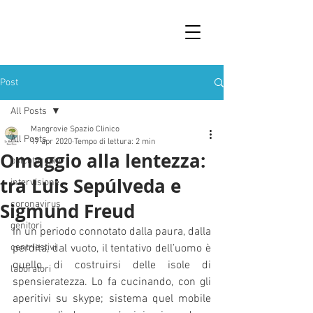
Post
All Posts
Mangrovie Spazio Clinico
All Posts
17 apr 2020
Tempo di lettura: 2 min
Omaggio alla lentezza:
psicoterapia
tra Luis Sepúlveda e
intervisione
Sigmund Freud
coronavirus
genitori
In un periodo connotato dalla paura, dalla 
centriestivi
perdita, dal vuoto, il tentativo dell’uomo è 
quello di costruirsi delle isole di 
laboratori
spensieratezza. Lo fa cucinando, con gli 
aperitivi su skype; sistema quel mobile 